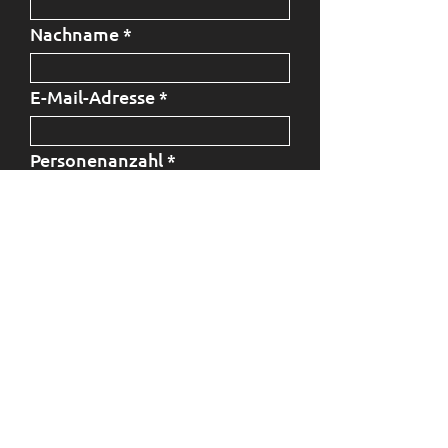
Nachname
E-Mail-Adresse
Personenanzahl
Alle Informationen dienen
ausschließlich intern der
Organisation des 4SELLERS
Schnuppertages. Die Daten werden
anschließend vernichtet und nicht
für Werbezwecke oder dergleichen
wiederverwendet.
Ich habe die
Datenschutzerklärung gelesen
und akzeptiere diese.
Zur
Datenschutzerklärung